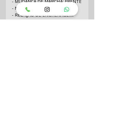
- MUDANÇA DE MARCHA: FRENTE
- NEUTRO - RÉ
- RELAÇÃO DE ENGRENAGEM:
1,92:1 (12:23)
- FAIXA DE SELEÇÃO DE HÉLICE:
8" - 14
- ALTURA DA POPA: 15", 20"
- COMBUSTÍVEL: GASOLINA SEM
CHUMBO (87 OCTANAS)
- TIPO DE ÓLEO: ÓLEO DE
MOTOR 2 TEMPOS
RECOMENDADO GENUÍNO (TCW-
3)
- TANQUE DE COMBUSTÍVEL:
TANQUE DE COMBUSTÍVEL
SEPARADO DE 25 L (6,6 US GAL.)
- PESO: 51,0 KG (112 LIBRAS)
- SAÍDA DO ALTERNADOR: 12V,
80W, 7A (PADRÃO EM MODELOS
COM PARTIDA ELÉTRICA)