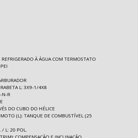
O: REFRIGERADO À ÁGUA COM TERMOSTATO
 PEI
CARBURADOR
 RABETA L: 3X9-1/4X8
-N-R
HE
AVÉS DO CUBO DO HÉLICE
MOTO (L): TANQUE DE COMBUSTÍVEL (25
/ L: 20 POL.
TRIM): COMPENSAÇÃO E INCLINAÇÃO