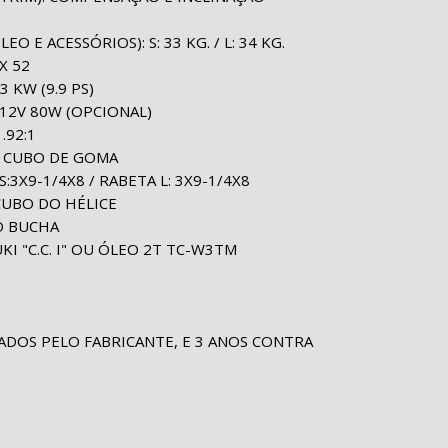
O E ACESSÓRIOS): S: 33 KG. / L: 34 KG.
X 52
3 KW (9.9 PS)
12V 80W (OPCIONAL)
.92:1
: CUBO DE GOMA
S:3X9-1/4X8 / RABETA L: 3X9-1/4X8
CUBO DO HÉLICE
O BUCHA
KI "C.C. I" OU ÓLEO 2T TC-W3TM
ADOS PELO FABRICANTE, E 3 ANOS CONTRA