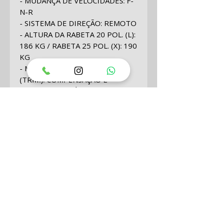
- MUDANÇA DE VELOCIDADES: F-
N-R
- SISTEMA DE DIREÇÃO: REMOTO
- ALTURA DA RABETA 20 POL. (L):
186 KG / RABETA 25 POL. (X): 190
KG
- MÉTODO DE COMPENSAÇÃO
(TRIM): COMPENSAÇÃO E
INCLINAÇÃO ELÉTRICO
- PESO LÍQUIDO (EXCLUINDO
ÓLEO E ACESSÓRIOS) 20 POL.:
179 KG / RABETA 25 POL.: 184
KG
- DIÂMETRO X CURSO (MM): 86 X
88
- POTÊNCIA MÁXIMA KW (PS):
103.0
- CARREGAMENTO DA BATERIA :
12V 40A
- RELAÇÃO DE ENGRENAGENS: