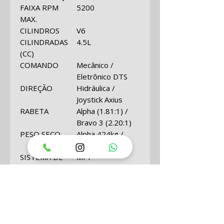
FAIXA RPM
5200
MAX.
CILINDROS
V6
CILINDRADAS
4.5L
(CC)
COMANDO
Mecânico /
Eletrônico DTS
DIREÇÃO
Hidráulica /
Joystick Axius
RABETA
Alpha (1.81:1) /
Bravo 3 (2.20:1)
PESO SECO
Alpha 424kg /
Bravo 462kg
SISTEMA DE
MPI
COMBUSTÍVEL
GASOLINA
87
(OCTONAS)
A Mercury Marine Oferece