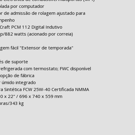
olada por computador
or de admissão de rolagem ajustado para
mpenho
Craft PCM 112 Digital Indutivo
p/882 watts (acionado por correia)
gem fácil "Extensor de temporada"
és de suporte
refrigerada com termostato; FWC disponível
opção de fábrica
r úmido integrado
ra Sintética FCW 25W-40 Certificada NMMA
30 x 22" / 696 x 740 x 559 mm
ibras/343 kg