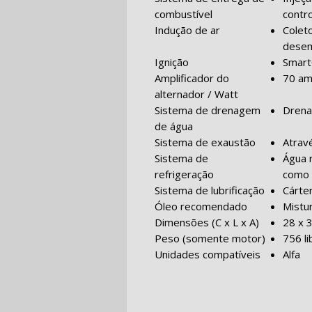
combustível
contr
Indução de ar
Colet
dese
Ignição
Smart
Amplificador do
70 am
alternador / Watt
Sistema de drenagem
Drena
de água
Sistema de exaustão
Atrav
Sistema de
Água 
refrigeração
como 
Sistema de lubrificação
Cárte
Óleo recomendado
Mistu
Dimensões (C x L x A)
28 x 
Peso (somente motor)
756 l
Unidades compatíveis
Alfa