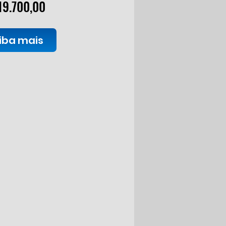
Preço
19.700,00
iba mais