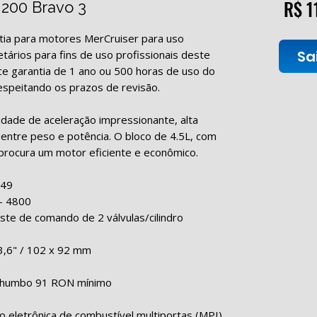
R$ 1
 200 Bravo 3
tia para motores MerCruiser para uso
Sa
etários para fins de uso profissionais deste
e garantia de 1 ano ou 500 horas de uso do
espeitando os prazos de revisão.
idade de aceleração impressionante, alta
 entre peso e potência. O bloco de 4.5L, com
m procura um motor eficiente e econômico.
149
- 4800
ste de comando de 2 válvulas/cilindro
 3,6" / 102 x 92 mm
humbo 91 RON mínimo
o eletrônica de combustível multiportas (MPI)