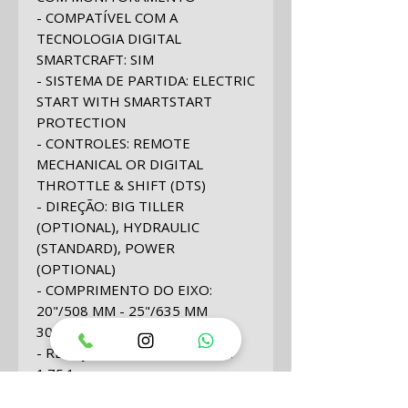
- COMPATÍVEL COM A
TECNOLOGIA DIGITAL
SMARTCRAFT
:
SIM
- SISTEMA DE PARTIDA
:
ELECTRIC
START WITH SMARTSTART
PROTECTION
- CONTROLES
:
REMOTE
MECHANICAL OR DIGITAL
THROTTLE & SHIFT (DTS)
- DIREÇÃO
:
BIG TILLER
(OPTIONAL),
HYDRAULIC
(STANDARD)
,
POWER
(OPTIONAL)
- COMPRIMENTO DO EIXO
:
20"/508 MM
-
25"/635 MM
30 POLEGADAS / 762 MM
- RELAÇÃO DE ENGRENAGENS
:
1.75:1
- PESO SECO *MODELO MAIS