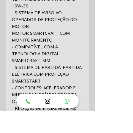
10W-30
- SISTEMA DE AVISO AO
OPERADOR DE PROTEÇÃO DO
MOTOR:
MOTOR SMARTCRAFT COM
MONITORAMENTO
- COMPATÍVEL COM A
TECNOLOGIA DIGITAL
SMARTCRAFT
:
SIM
- SISTEMA DE PARTIDA
:
PARTIDA
ELÉTRICA COM PROTEÇÃO
SMARTSTART
- CONTROLES
:
ACELERADOR E
MUDANÇA MECÂNICA REMOTA
OU DIGITAL (DTS)
- RELAÇÃO DE ENGRENAGENS
:
1.85:1
- PESO SECO *MODELO MAIS
LEVE DISPONÍVEL (KG)
:
475 LBS /