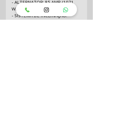
- ALTERNATOR: 85 AMP (1071
WATT)
- SISTEMA DE INCLINAÇÃO:
POWER TRIM
- PESO: 220 KG (MODELO MAIS
LEVE DISPONÍVEL)
- RABETA: LONGA (25”)
- COMPRIMENTO DO EIXO: 25"
(635MM)
- CORES DISPONÍVEIS: PRETO
PHANTOM
O MOTOR ACOMPANHA:
- COMANDO REMOTO LATERAL
OU DE EMBUTIR
- SMARTCRAFT MULTIFUNÇÕES:
TACÔMETRO, VELOCÍMETRO,
VOLTÍMETRO, HORÍMETRO,
INDICADOR TRIM