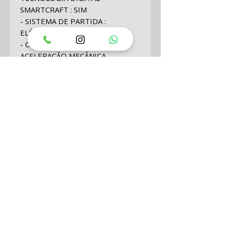
SMARTCRAFT : SIM
- SISTEMA DE PARTIDA :
ELÉTRICA (À CHAVE)
- CONTROLES : MUDANÇA E
ACELERAÇÃO MECÂNICA
- DIREÇÃO : CABO MECÂNICO
DUPLO
- DIREÇÃO HIDRÁULICA :
COMPRIMENTO DO EIXO
25" / 635 MM
- RELAÇÃO DE ENGRENAGENS :
2.08:1
- PESO SECO *MODELO MAIS
LEVE DISPONÍVEL (KG) : 456/207
- CLASSIFICAÇÃO CARB ESTRELA :
3
- DIÂMETRO E CURSO (MM) : 4.0"
X 3.6" / 102MM X 92MM
- IGNIÇÃO : SMARTCRAFT ECM 07