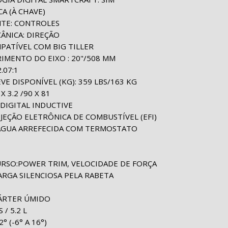
CA (À CHAVE)
NTE: CONTROLES
ÂNICA: DIREÇÃO
PATÍVEL COM BIG TILLER
RIMENTO DO EIXO : 20"/508 MM
.07:1
VE DISPONÍVEL (KG): 359 LBS/163 KG
X 3.2 /90 X 81
 DIGITAL INDUCTIVE
NJEÇÃO ELETRÔNICA DE COMBUSTÍVEL (EFI)
: ÁGUA ARREFECIDA COM TERMOSTATO
O
CURSO:POWER TRIM, VELOCIDADE DE FORÇA
ARGA SILENCIOSA PELA RABETA
CÁRTER ÚMIDO
 / 5.2 L
 (-6° A 16°)