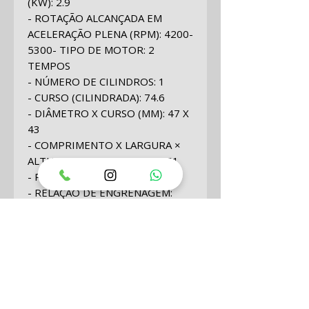
(KW): 2.9
- ROTAÇÃO ALCANÇADA EM
ACELERAÇÃO PLENA (RPM): 4200-
5300- TIPO DE MOTOR: 2
TEMPOS
- NÚMERO DE CILINDROS: 1
- CURSO (CILINDRADA): 74.6
- DIÂMETRO X CURSO (MM): 47 X
43
- COMPRIMENTO X LARGURA ×
ALTURA (MM): 680 X 288 X 961
- PESO (KG): 13
- RELAÇÃO DE ENGRENAGEM:
24:13 (1.85)
- POSIÇÃO DE MUDANÇA DE
MARCHAS: F-N
- SISTEMA DE PARTIDA: MANUAL
- SISTEMA DE REFRIGERAÇÃO:
REFRIGERAÇÃO À ÁGUA
- SISTEMA DE CONTROLE: